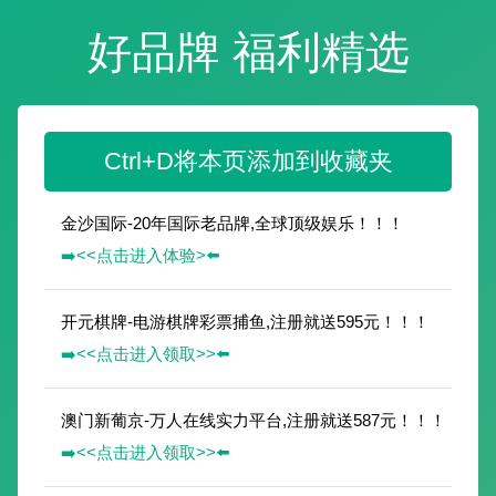
好品牌 福利精选
Ctrl+D将本页添加到收藏夹
金沙国际-20年国际老品牌,全球顶级娱乐！！！
➡️<<点击进入体验>⬅️
开元棋牌-电游棋牌彩票捕鱼,注册就送595元！！！
➡️<<点击进入领取>>⬅️
澳门新葡京-万人在线实力平台,注册就送587元！！！
➡️<<点击进入领取>>⬅️